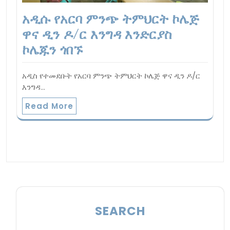
አዲሱ የአርባ ምንጭ ትምህርት ኮሌጅ
ዋና ዲን ዶ/ር እንግዳ እንድርያስ
ኮሌጁን ጎበኙ
አዲስ የተመደቡት የአርባ ምንጭ ትምህርት ኮሌጅ ዋና ዲን ዶ/ር
እንግዳ…
Read More
SEARCH