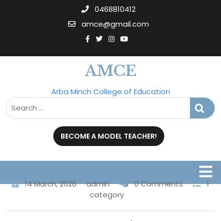
0468810412
amce@gmail.com
AMCE
Arba Minch College of Education
BECOME A MODEL TEACHER!
14 March, 2026
admin
0 Comments
1
category