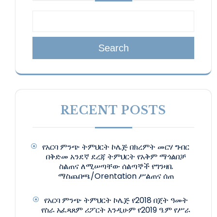
Search
RECENT POSTS
የአርባ ምንጭ ትምህርት ኮሌጅ በክረምት መርሃ ግብር
በቅድመ አንደኛ ደረጃ ትምህርት የአቅም ማጎልበቻ
ስልጠና ለሚሠጣቸው ሰልጣኞች የግንዛቤ
ማስጨበጫ/Orentation ሥልጠና ሰጠ
የአርባ ምንጭ ትምህርት ኮሌጅ የ2018 በጀት ዓመት
የስራ አፈጻጸም ሪፖርት እንዲሁም የ2019 ዓ.ም የሥራ