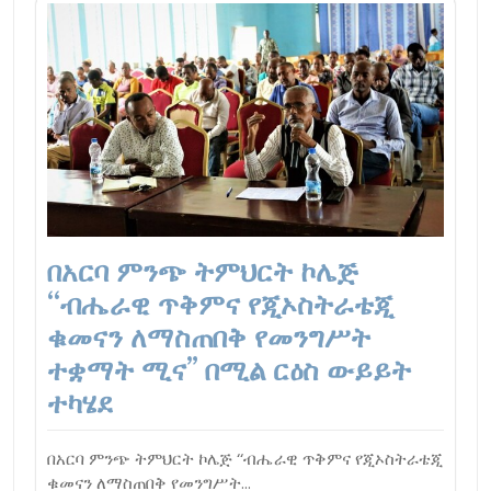
በአርባ ምንጭ ትምህርት ኮሌጅ
‘‘ብሔራዊ ጥቅምና የጂኦስትራቴጂ
ቁመናን ለማስጠበቅ የመንግሥት
ተቋማት ሚና” በሚል ርዕስ ውይይት
ተካሄደ
በአርባ ምንጭ ትምህርት ኮሌጅ ‘‘ብሔራዊ ጥቅምና የጂኦስትራቴጂ
ቁመናን ለማስጠበቅ የመንግሥት…