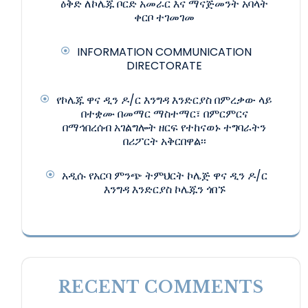
ዕቅድ ለኮሌጁ ቦርድ አመራር እና ማናጅመንት አባላት
ቀርቦ ተገመገመ
INFORMATION COMMUNICATION
DIRECTORATE
የኮሌጁ ዋና ዲን ዶ/ር እንግዳ እንድርያስ በምረቃው ላይ
በተቋሙ በመማር ማስተማር፣ በምርምርና
በማኅበረሰብ አገልግሎት ዘርፍ የተከናወኑ ተግባራትን
በሪፖርት አቅርበዋል፡፡
አዲሱ የአርባ ምንጭ ትምህርት ኮሌጅ ዋና ዲን ዶ/ር
እንግዳ እንድርያስ ኮሌጁን ጎበኙ
RECENT COMMENTS