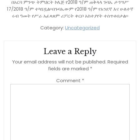
በአርባ ምንጭ ትምህርት ኮሌጅ የ2018 ዓ/ም ጠቅላላ ጉባኤ ታኅሣሥ
17/2018 ዓ/ም ተካሂዷል፡፡በጉባኤውም የ2018 ዓ/ም የአንደኛ እና ሁለተኛ
ሩብ ዓመት የሥራ አፈጻጸም ሪፖርት ቀርቦ አስተያየት ተሰጥቶበታል፡፡
Category:
Uncategorized
Leave a Reply
Your email address will not be published.
Required
fields are marked
*
Comment
*