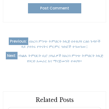
Previous:
በአርባ ምንጭ ትምህርት ኮሌጅ በተለያዩ ርዕሰ ጉዳዮች
ላይ ያተኮሩ የጥናትና ምርምር ንድፎች ተገመገሙ::
Next:
የክልሉ ትምህርት ቢሮ ኃላፊዎች ከአርባ ምንጭ ትምህርት ኮሌጅ
የቦርድ አመራር እና ማናጅመንት ተወያዩ፡፡
Related Posts