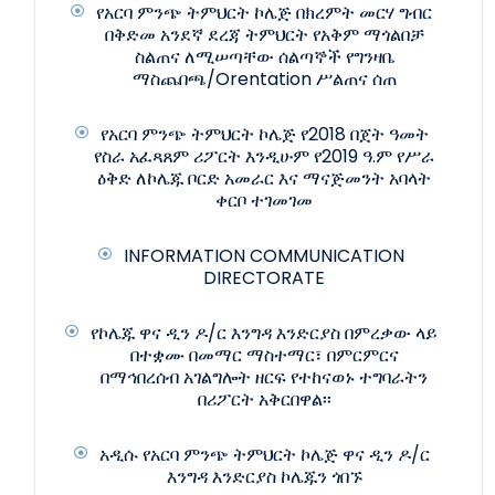
የአርባ ምንጭ ትምህርት ኮሌጅ በክረምት መርሃ ግብር
በቅድመ አንደኛ ደረጃ ትምህርት የአቅም ማጎልበቻ
ስልጠና ለሚሠጣቸው ሰልጣኞች የግንዛቤ
ማስጨበጫ/Orentation ሥልጠና ሰጠ
የአርባ ምንጭ ትምህርት ኮሌጅ የ2018 በጀት ዓመት
የስራ አፈጻጸም ሪፖርት እንዲሁም የ2019 ዓ.ም የሥራ
ዕቅድ ለኮሌጁ ቦርድ አመራር እና ማናጅመንት አባላት
ቀርቦ ተገመገመ
INFORMATION COMMUNICATION
DIRECTORATE
የኮሌጁ ዋና ዲን ዶ/ር እንግዳ እንድርያስ በምረቃው ላይ
በተቋሙ በመማር ማስተማር፣ በምርምርና
በማኅበረሰብ አገልግሎት ዘርፍ የተከናወኑ ተግባራትን
በሪፖርት አቅርበዋል፡፡
አዲሱ የአርባ ምንጭ ትምህርት ኮሌጅ ዋና ዲን ዶ/ር
እንግዳ እንድርያስ ኮሌጁን ጎበኙ