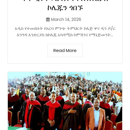
ኮሌጁን ጎበኙ
March 14, 2026
አዲስ የተመደቡት የአርባ ምንጭ ትምህርት ኮሌጅ ዋና ዲን ዶ/ር
እንግዳ እንድርያስ ከኮሌጁ አካዳሚክ ኮምሽንና የማኔጅመንት...
Read More