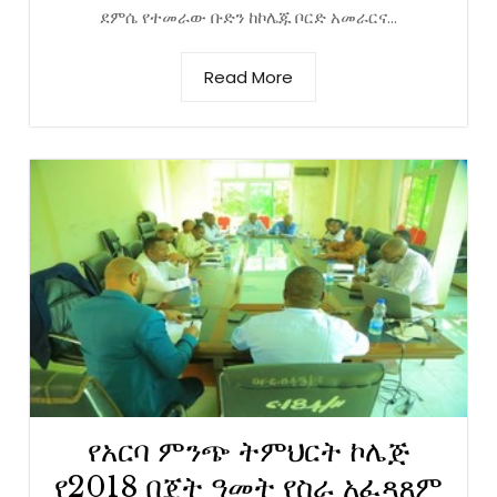
ደምሴ የተመራው ቡድን ከኮሌጁ ቦርድ አመራርና...
Read More
የአርባ ምንጭ ትምህርት ኮሌጅ
የ2018 በጀት ዓመት የስራ አፈጻጸም