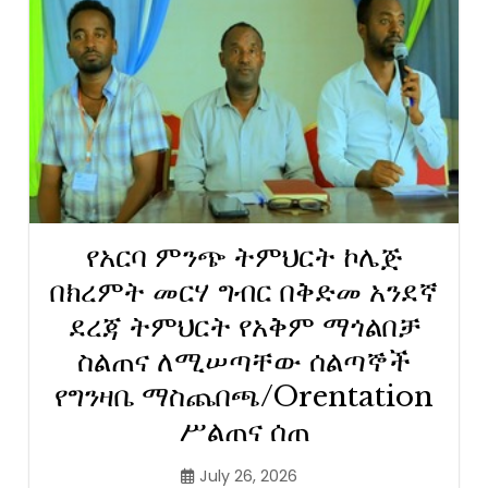
የአርባ ምንጭ ትምህርት ኮሌጅ
በክረምት መርሃ ግብር በቅድመ አንደኛ
ደረጃ ትምህርት የአቅም ማጎልበቻ
ስልጠና ለሚሠጣቸው ሰልጣኞች
የግንዛቤ ማስጨበጫ/Orentation
ሥልጠና ሰጠ
July 26, 2026