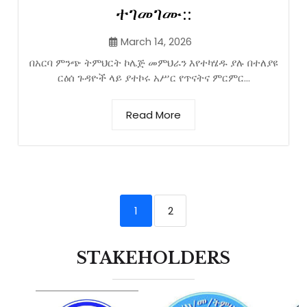
ተገመገሙ::
March 14, 2026
በአርባ ምንጭ ትምህርት ኮሌጅ መምህራን እየተካሄዱ ያሉ በተለያዩ
ርዕሰ ጉዳዮች ላይ ያተኮሩ አሥር የጥናትና ምርምር...
Read More
1
2
STAKEHOLDERS