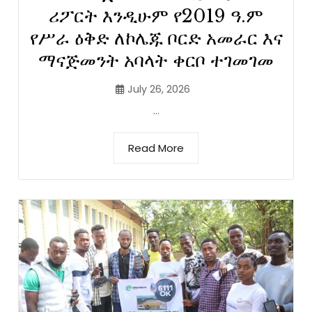
ሪፖርት እንዲሁም የ2019 ዓ.ም
የሥራ ዕቅድ ለኮሌጁ ቦርድ አመራር እና
ማናጅመንት አባላት ቀርቦ ተገመገመ
July 26, 2026
...
Read More