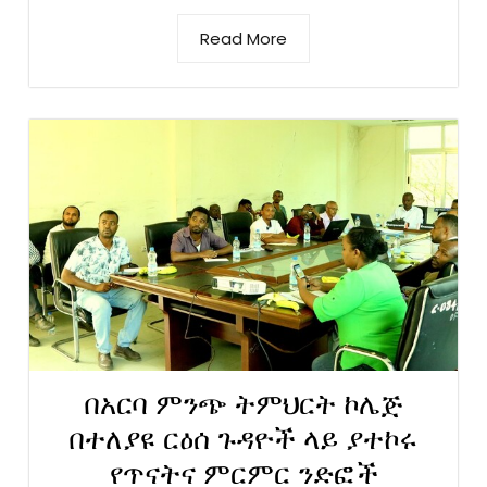
Read More
በአርባ ምንጭ ትምህርት ኮሌጅ
በተለያዩ ርዕሰ ጉዳዮች ላይ ያተኮሩ
የጥናትና ምርምር ንድፎች