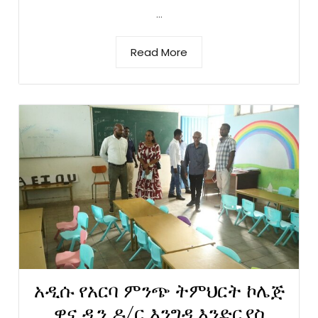
...
Read More
አዲሱ የአርባ ምንጭ ትምህርት ኮሌጅ
ዋና ዲን ዶ/ር እንግዳ እንድርያስ