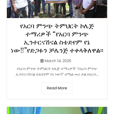
የአርባ ምንጭ ትምህርት ኮሌጅ
ተማሪዎች “የአርባ ምንጭ
ኢንተርናሽናል ስቴድየም የኔ
ነው!!”የድጋፉን ቻሌንጅ ተቀላቅለዋል፡፡
March 14, 2026
የአርባ ምንጭ ትምህርት ኮሌጅ ተማሪዎች “የአርባ ምንጭ
ኢንተርናሽናል ስቴድየም የኔ ነው!!” በሚል መሪ ቃል በአርባ...
Read More