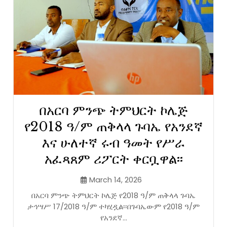
በአርባ ምንጭ ትምህርት ኮሌጅ
የ2018 ዓ/ም ጠቅላላ ጉባኤ የአንደኛ
እና ሁለተኛ ሩብ ዓመት የሥራ
አፈጻጸም ሪፖርት ቀርቧዋል፡፡
March 14, 2026
በአርባ ምንጭ ትምህርት ኮሌጅ የ2018 ዓ/ም ጠቅላላ ጉባኤ
ታኅሣሥ 17/2018 ዓ/ም ተካሂዷል፡፡በጉባኤውም የ2018 ዓ/ም
የአንደኛ...