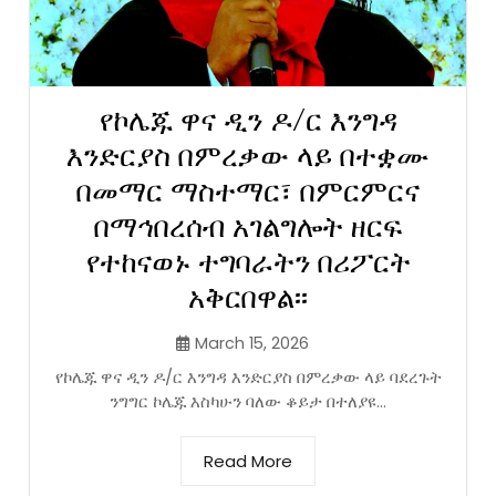
የኮሌጁ ዋና ዲን ዶ/ር እንግዳ
እንድርያስ በምረቃው ላይ በተቋሙ
በመማር ማስተማር፣ በምርምርና
በማኅበረሰብ አገልግሎት ዘርፍ
የተከናወኑ ተግባራትን በሪፖርት
አቅርበዋል፡፡
March 15, 2026
የኮሌጁ ዋና ዲን ዶ/ር እንግዳ እንድርያስ በምረቃው ላይ ባደረጉት
ንግግር ኮሌጁ እስካሁን ባለው ቆይታ በተለያዩ...
Read More