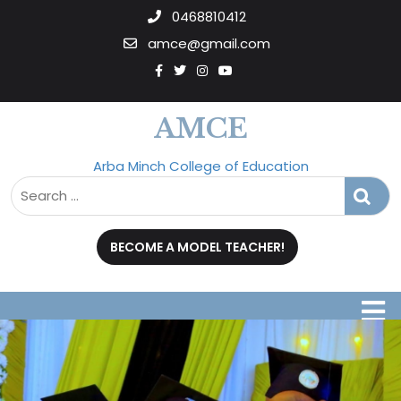
0468810412
amce@gmail.com
AMCE
Arba Minch College of Education
BECOME A MODEL TEACHER!