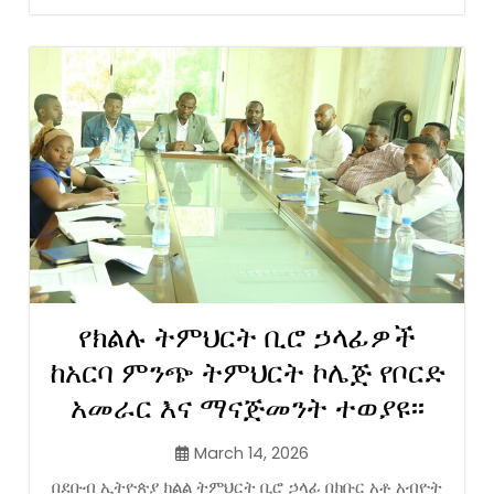
የክልሉ ትምህርት ቢሮ ኃላፊዎች
ከአርባ ምንጭ ትምህርት ኮሌጅ የቦርድ
አመራር እና ማናጅመንት ተወያዩ፡፡
March 14, 2026
በደቡብ ኢትዮጵያ ክልል ትምህርት ቢሮ ኃላፊ በክቡር አቶ አብዮት