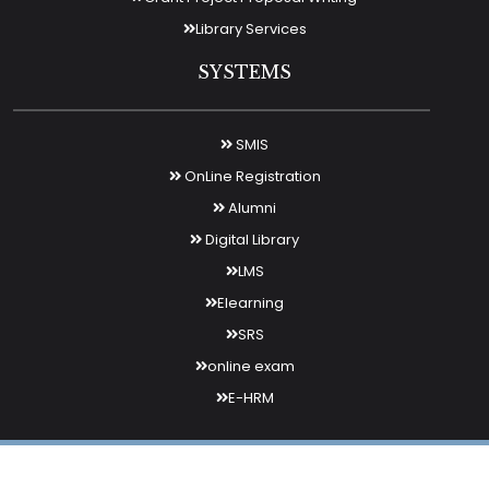
Library Services
SYSTEMS
SMIS
OnLine Registration
Alumni
Digital Library
LMS
Elearning
SRS
online exam
E-HRM
Arba Minch College Of Education
By Themespride