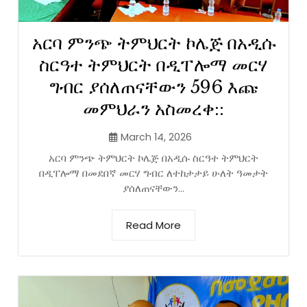
አርባ ምንጭ ትምህርት ኮሌጅ በአዲሱ
ስርዓተ ትምህርት በዲፐሎማ መርሃ
ግብር ያሰለጠናቸውን 596 እጩ
መምህራን አስመረቀ::
March 14, 2026
አርባ ምንጭ ትምህርት ኮሌጅ በአዲሱ ስርዓተ ትምህርት
በዲፐሎማ በመደበኛ መርሃ ግብር ለተከታታይ ሁለት ዓመታት
ያሰለጠናቸውን...
Read More