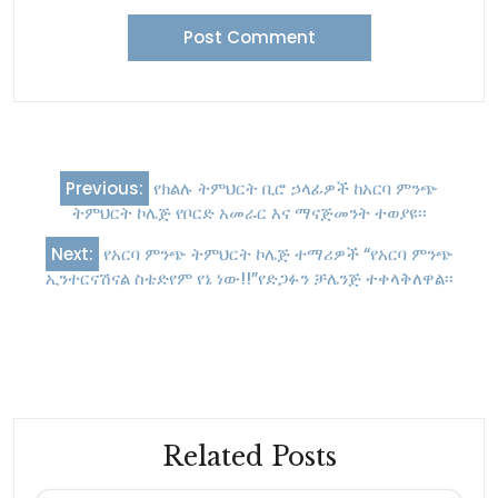
Previous:
የክልሉ ትምህርት ቢሮ ኃላፊዎች ከአርባ ምንጭ
ትምህርት ኮሌጅ የቦርድ አመራር እና ማናጅመንት ተወያዩ፡፡
Next:
የአርባ ምንጭ ትምህርት ኮሌጅ ተማሪዎች “የአርባ ምንጭ
ኢንተርናሽናል ስቴድየም የኔ ነው!!”የድጋፉን ቻሌንጅ ተቀላቅለዋል፡፡
Related Posts