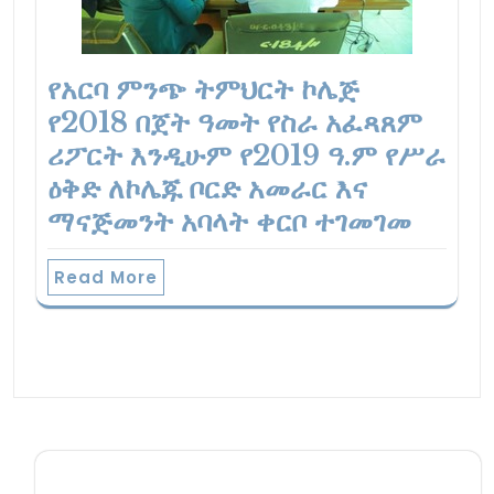
የአርባ ምንጭ ትምህርት ኮሌጅ
የ2018 በጀት ዓመት የስራ አፈጻጸም
ሪፖርት እንዲሁም የ2019 ዓ.ም የሥራ
ዕቅድ ለኮሌጁ ቦርድ አመራር እና
ማናጅመንት አባላት ቀርቦ ተገመገመ
Read More