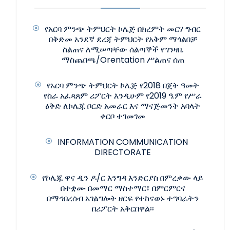
የአርባ ምንጭ ትምህርት ኮሌጅ በክረምት መርሃ ግብር
በቅድመ አንደኛ ደረጃ ትምህርት የአቅም ማጎልበቻ
ስልጠና ለሚሠጣቸው ሰልጣኞች የግንዛቤ
ማስጨበጫ/Orentation ሥልጠና ሰጠ
የአርባ ምንጭ ትምህርት ኮሌጅ የ2018 በጀት ዓመት
የስራ አፈጻጸም ሪፖርት እንዲሁም የ2019 ዓ.ም የሥራ
ዕቅድ ለኮሌጁ ቦርድ አመራር እና ማናጅመንት አባላት
ቀርቦ ተገመገመ
INFORMATION COMMUNICATION
DIRECTORATE
የኮሌጁ ዋና ዲን ዶ/ር እንግዳ እንድርያስ በምረቃው ላይ
በተቋሙ በመማር ማስተማር፣ በምርምርና
በማኅበረሰብ አገልግሎት ዘርፍ የተከናወኑ ተግባራትን
በሪፖርት አቅርበዋል፡፡