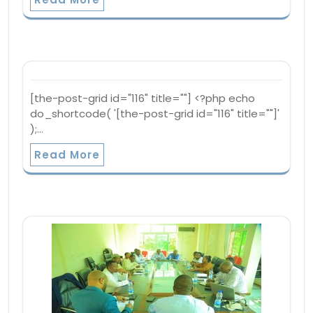
[the-post-grid id="116" title=""] <?php echo
do_shortcode( '[the-post-grid id="116" title=""]'
);…
Read More