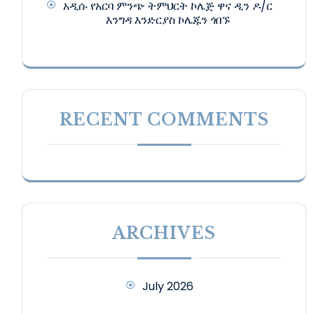
አዲሱ የአርባ ምንጭ ትምህርት ኮሌጅ ዋና ዲን ዶ/ር
እንግዳ እንድርያስ ኮሌጁን ጎበኙ
RECENT COMMENTS
ARCHIVES
July 2026