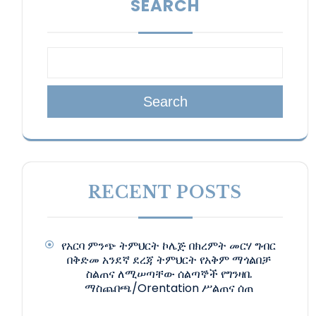
SEARCH
Search
RECENT POSTS
የአርባ ምንጭ ትምህርት ኮሌጅ በክረምት መርሃ ግብር
በቅድመ አንደኛ ደረጃ ትምህርት የአቅም ማጎልበቻ
ስልጠና ለሚሠጣቸው ሰልጣኞች የግንዛቤ
ማስጨበጫ/Orentation ሥልጠና ሰጠ