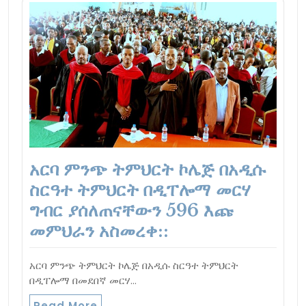
አርባ ምንጭ ትምህርት ኮሌጅ በአዲሱ
ስርዓተ ትምህርት በዲፐሎማ መርሃ
ግብር ያሰለጠናቸውን 596 እጩ
መምህራን አስመረቀ::
አርባ ምንጭ ትምህርት ኮሌጅ በአዲሱ ስርዓተ ትምህርት
በዲፐሎማ በመደበኛ መርሃ…
Read More