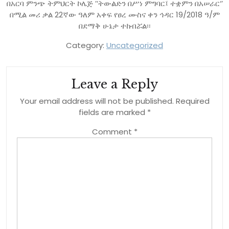
በአርባ ምንጭ ትምህርት ኮሌጅ ’‘ትውልድን በሥነ ምግባር፤ ተቋምን በአሠራር‘’
በሚል መሪ ቃል 22ኛው ዓለም አቀፍ የፀረ ሙስና ቀን ኅዳር 19/2018 ዓ/ም
በደማቅ ሁኔታ ተከብሯል፡፡
Category:
Uncategorized
Leave a Reply
Your email address will not be published.
Required
fields are marked
*
Comment
*