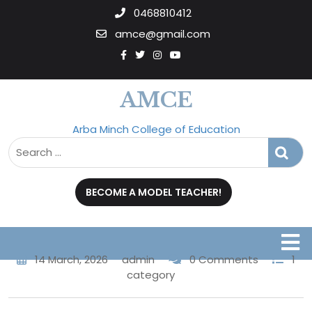
0468810412
amce@gmail.com
AMCE
Arba Minch College of Education
BECOME A MODEL TEACHER!
14 March, 2026
admin
0 Comments
1
category