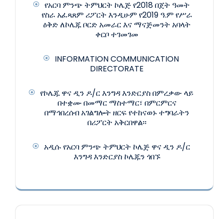
የአርባ ምንጭ ትምህርት ኮሌጅ የ2018 በጀት ዓመት
የስራ አፈጻጸም ሪፖርት እንዲሁም የ2019 ዓ.ም የሥራ
ዕቅድ ለኮሌጁ ቦርድ አመራር እና ማናጅመንት አባላት
ቀርቦ ተገመገመ
INFORMATION COMMUNICATION
DIRECTORATE
የኮሌጁ ዋና ዲን ዶ/ር እንግዳ እንድርያስ በምረቃው ላይ
በተቋሙ በመማር ማስተማር፣ በምርምርና
በማኅበረሰብ አገልግሎት ዘርፍ የተከናወኑ ተግባራትን
በሪፖርት አቅርበዋል፡፡
አዲሱ የአርባ ምንጭ ትምህርት ኮሌጅ ዋና ዲን ዶ/ር
እንግዳ እንድርያስ ኮሌጁን ጎበኙ